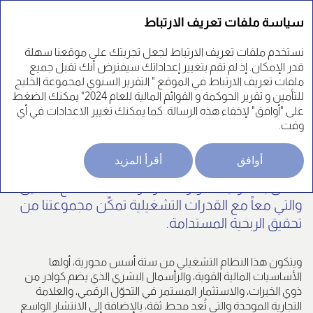
التقرير السنوي 24'
سياسة ملفات تعريف الارتباط
نستخدم ملفات تعريف الارتباط لجعل تجربتك على موقعنا سهلة
قدر الإمكان. إذ لم تقم بتغيير إعداداتك سيفترض أنك تقبل جميع
ملفات تعريف الارتباط في الموقع " التقرير السنوي لمجموعة الخليج
نموذج عمل المجموعة
للتأمين و تقرير الحوكمة و القوائم المالية للعام 2024" يمكنك الضغط
على "أوافق" لإخفاء هذه الرسالة. كما يمكنك تغيير الاعدادات في أي
وقت.
يعتمد نموذج أعمالنا في مجموعة الخليج للتأمين على
أوافق
أقرأ المزيد
نظام تشغيلي متين يعتمد على ركيزتين أساسيتين
تتمثل بشمولية الموارد المتوفرة لخدمة قطاع التأمين
والتي معاً مع القدرات التشغيلية تمكّن مجموعتنا من
تحقيق الربحية المستدامة.
ويتكون هذا النظام التشغيلي من ستة أسس محورية، أولها
الأساسيات المالية القوية، والرأسمال البشري الذي يضم كوادر من
ذوي الخبرات، والاستثمار المستمر في التحوّل الرقمي، والعلامة
التجارية الموحدة والتي تُعد محط ثقة، بالإضافة إلى الانتشار الواسع